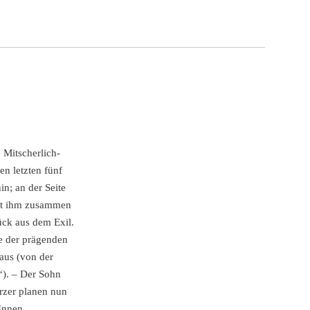
 Mitscherlich-
en letzten fünf
n; an der Seite
Mit ihm zusammen
ück aus dem Exil.
ne der prägenden
naus (von der
u“). – Der Sohn
rzer planen nun
Innen,