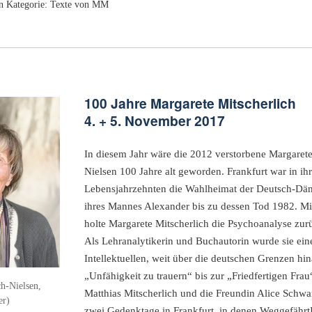
n Kategorie:
Texte von MM
100 Jahre Margarete Mitscherlich
4. + 5. November 2017
In diesem Jahr wäre die 2012 verstorbene Margarete
Nielsen 100 Jahre alt geworden. Frankfurt war in ihr
Lebensjahrzehnten die Wahlheimat der Deutsch-Däni
ihres Mannes Alexander bis zu dessen Tod 1982. 
holte Margarete Mitscherlich die Psychoanalyse zur
Als Lehranalytikerin und Buchautorin wurde sie ei
Intellektuellen, weit über die deutschen Grenzen hi
„Unfähigkeit zu trauern“ bis zur „Friedfertigen Fra
h-Nielsen,
Matthias Mitscherlich und die Freundin Alice Schwa
er)
zwei Gedenktage in Frankfurt, in denen Weggefährt