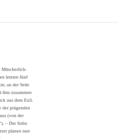
 Mitscherlich-
en letzten fünf
n; an der Seite
Mit ihm zusammen
ück aus dem Exil.
ne der prägenden
naus (von der
u“). – Der Sohn
rzer planen nun