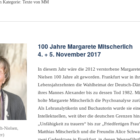
n Kategorie:
Texte von MM
100 Jahre Margarete Mitscherlich
4. + 5. November 2017
In diesem Jahr wäre die 2012 verstorbene Margarete
Nielsen 100 Jahre alt geworden. Frankfurt war in ihr
Lebensjahrzehnten die Wahlheimat der Deutsch-Däni
ihres Mannes Alexander bis zu dessen Tod 1982. 
holte Margarete Mitscherlich die Psychoanalyse zur
Als Lehranalytikerin und Buchautorin wurde sie ei
Intellektuellen, weit über die deutschen Grenzen hi
„Unfähigkeit zu trauern“ bis zur „Friedfertigen Fra
h-Nielsen,
Matthias Mitscherlich und die Freundin Alice Schwa
er)
zwei Gedenktage in Frankfurt, in denen Weggefährt