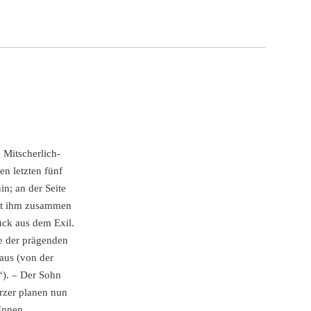
 Mitscherlich-
en letzten fünf
n; an der Seite
Mit ihm zusammen
ück aus dem Exil.
ne der prägenden
naus (von der
u“). – Der Sohn
rzer planen nun
Innen,