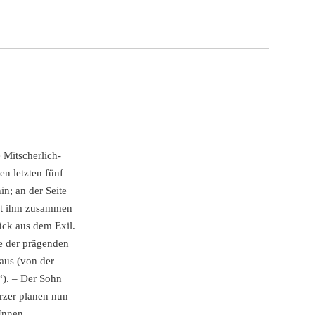
 Mitscherlich-
en letzten fünf
n; an der Seite
Mit ihm zusammen
ück aus dem Exil.
ne der prägenden
naus (von der
u“). – Der Sohn
rzer planen nun
Innen,