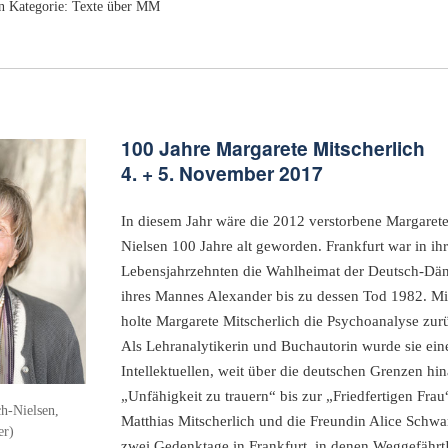
n Kategorie:
Texte über MM
100 Jahre Margarete Mitscherlich
4. + 5. November 2017
In diesem Jahr wäre die 2012 verstorbene Margarete
Nielsen 100 Jahre alt geworden. Frankfurt war in ihr
Lebensjahrzehnten die Wahlheimat der Deutsch-Däni
ihres Mannes Alexander bis zu dessen Tod 1982. 
holte Margarete Mitscherlich die Psychoanalyse zur
Als Lehranalytikerin und Buchautorin wurde sie ei
Intellektuellen, weit über die deutschen Grenzen hi
„Unfähigkeit zu trauern“ bis zur „Friedfertigen Fra
h-Nielsen,
Matthias Mitscherlich und die Freundin Alice Schwa
er)
zwei Gedenktage in Frankfurt, in denen Weggefährt