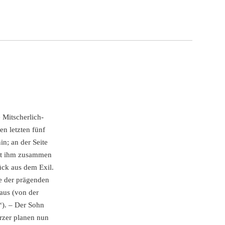
 Mitscherlich-
en letzten fünf
n; an der Seite
Mit ihm zusammen
ück aus dem Exil.
ne der prägenden
naus (von der
u“). – Der Sohn
rzer planen nun