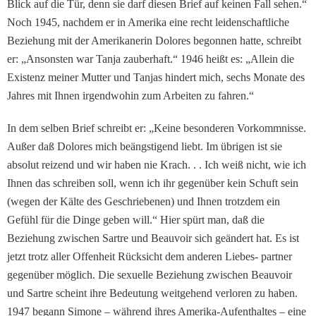
Blick auf die Tür, denn sie darf diesen Brief auf keinen Fall sehen.“
Noch 1945, nachdem er in Amerika eine recht leidenschaftliche
Bezie­hung mit der Amerikanerin Dolores begonnen hatte, schreibt
er: „Ansonsten war Tanja zauberhaft.“ 1946 heißt es: „Allein die
Existenz meiner Mutter und Tanjas hindert mich, sechs Monate des
Jahres mit Ihnen irgend­wohin zum Arbeiten zu fah­ren.“
In dem selben Brief schreibt er: „Keine besonderen Vor­kommnisse.
Außer daß Dolo­res mich beängstigend liebt. Im übrigen ist sie
absolut rei­zend und wir haben nie Krach. . . Ich weiß nicht, wie ich
Ihnen das schreiben soll, wenn ich ihr gegenüber kein Schuft sein
(wegen der Kälte des Geschriebenen) und Ih­nen trotzdem ein
Gefühl für die Dinge geben will.“ Hier spürt man, daß die
Beziehung zwischen Sartre und Beauvoir sich geändert hat. Es ist
jetzt trotz aller Offenheit Rück­sicht dem anderen Liebes- partner
gegenüber möglich. Die sexuelle Beziehung zwi­schen Beauvoir
und Sartre scheint ihre Bedeutung weit­gehend verloren zu haben.
1947 begann Simone – wäh­rend ihres Amerika-Aufent­haltes – eine