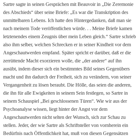
Sartre sagte in seinen Gesprä­chen mit Beauvoir in „Die Zeremonie
des Abschieds“ über seine Briefe: „Es war die Transkription des
unmittelba­ren Lebens. Ich hatte den Hintergedanken, daß man sie
nach meinem Tode veröffent­lichen würde. . . Meine Briefe kamen
letztenendes einem Zeugnis über mein Leben gleich.“ Sartre schrieb
also ihm selber, welchen Schrecken er in seiner Kindheit vor dem
Angeschautwerden emp­fand. Später spricht er dar­über, daß er die
zerrüttende Macht exorzieren wolle, die „der andere“ auf ihn
ausübt, indem dieser sich ein be­stimmtes Bild seines Gegen­übers
macht und ihn dadurch der Freiheit, sich zu verän­dern, von seiner
Vergangen­heit zu lösen beraubt. Die Hölle, das seien die anderen,
die ihn für alle Ewigkeiten in seinem Sein festlegen, so Sartre in
seinem Schauspiel „Bei geschlossenen Türen“. Wie wir aus der
Psychoana­lyse wissen, liegt hinter der Angst vor dem
Angeschautwerden nicht selten der Wunsch, sich zur Schau zu
stellen. Jeder, der wie Sartre als Schriftsteller von vornher­ein ein
Bedürfnis nach Öffentlichkeit hat, muß von die­sen Gegensätzen