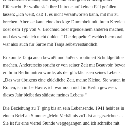
Eifersucht. Er wollte sich ihre Untreue auf keinen Fall gefal­len
lassen: „Ich weiß, daß T. es nicht verantworten kann, mit mir zu
brechen. Aber sie kann eine dreckige Dummheit mit ihrem Kreolen
oder dem Typ von V. Brochard oder irgendeinem anderen machen,
und das werde ich nicht dulden.“ Die doppelte Geschlechtermoral
war also auch für Sartre mit Tanja selbstverständlich.
Er konnte Tanja auch bewußt und äußerst routiniert Schuldgefühle
machen. An­dererseits spricht er von sei­ner Zeit mit Beauvoir, bevor
er ihr in Berlin untreu wurde, als der glücklichsten seines Lebens:
„Das war übrigens eine glückliche Zeit, meine Kleine, Sie waren in
Rouen, ich in Le Havre, ich war noch nicht in Berlin gewesen,
die­ses Jahr bleibt das süßeste meines Lebens.“
Die Beziehung zu T. ging bis an sein Lebensende. 1941 heißt es in
einem Brief an Si­mone: „Mein Verhältnis zuT. ist ausgezeichnet…
Sie ist für eine viertel Stunde wegge­gangen und ich schreibe mit