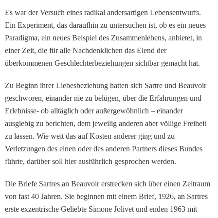
Es war der Versuch eines ra­dikal andersartigen Lebens­entwurfs.
Ein Experiment, das daraufhin zu untersuchen ist, ob es ein neues
Paradigma, ein neues Beispiel des Zu­sammenlebens, anbietet, in
einer Zeit, die für alle Nach­denklichen das Elend der
überkommenen Geschlech­terbeziehungen sichtbar ge­macht hat.
Zu Beginn ihrer Liebesbezie­hung hatten sich Sartre und Beauvoir
geschworen, einan­der nie zu belügen, über die Erfahrungen und
Erlebnisse- ob alltäglich oder außerge­wöhnlich – einander
ausgiebig zu berichten, dem jeweilig anderen aber völlige Freiheit
zu lassen. Wie weit das auf Kosten anderer ging und zu
Verletzungen des einen oder des anderen Partners dieses Bundes
führte, darüber soll hier ausführlich gesprochen werden.
Die Briefe Sartres an Beau­voir erstrecken sich über ei­nen Zeitraum
von fast 40 Jahren. Sie beginnen mit einem Brief, 1926, an Sartres
erste exzentrische Geliebte Simone Jolivet und enden 1963 mit