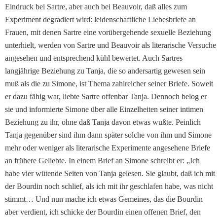
Eindruck bei Sartre, aber auch bei Beauvoir, daß alles zum
Experiment degradiert wird: leidenschaftliche Lie­besbriefe an
Frauen, mit de­nen Sartre eine vorüberge­hende sexuelle Beziehung
un­terhielt, werden von Sartre und Beauvoir als literarische Versuche
angesehen und ent­sprechend kühl bewertet. Auch Sartres
langjährige Beziehung zu Tanja, die so an­dersartig gewesen sein
muß als die zu Simone, ist Thema zahlreicher seiner Briefe. Soweit
er dazu fähig war, liebte Sartre offenbar Tanja. Dennoch belog er
sie und in­formierte Simone über alle Einzelheiten seiner intimen
Beziehung zu ihr, ohne daß Tanja davon etwas wußte. Peinlich
Tanja gegenüber sind ihm dann später solche von ihm und Simone
mehr oder weniger als literarische Expe­rimente angesehene Briefe
an frühere Geliebte. In einem Brief an Simone schreibt er: „Ich
habe vier wütende Seiten von Tanja gelesen. Sie glaubt, daß ich mit
der Bourdin noch schlief, als ich mit ihr geschla­fen habe, was nicht
stimmt… Und nun mache ich etwas Gemeines, das die Bourdin
aber verdient, ich schicke der Bourdin einen offenen Brief, den