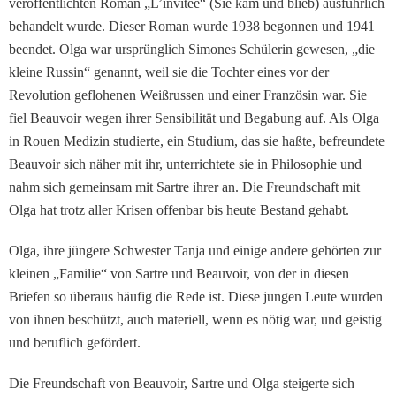
ver­öffentlichten Roman „L’invitée“ (Sie kam und blieb) aus­führlich
behandelt wurde. Dieser Roman wurde 1938 begonnen und 1941
beendet. Olga war ursprünglich Simo­nes Schülerin gewesen, „die
kleine Russin“ genannt, weil sie die Tochter eines vor der
Revolution geflohenen Weiß­russen und einer Französin war. Sie
fiel Beauvoir wegen ihrer Sensibilität und Bega­bung auf. Als Olga
in Rouen Medizin studierte, ein Stu­dium, das sie haßte, befreun­dete
Beauvoir sich näher mit ihr, unterrichtete sie in Philo­sophie und
nahm sich gemein­sam mit Sartre ihrer an. Die Freundschaft mit
Olga hat trotz aller Krisen offenbar bis heute Bestand gehabt.
Olga, ihre jüngere Schwester Tanja und einige andere ge­hörten zur
kleinen „Familie“ von Sartre und Beauvoir, von der in diesen
Briefen so über­aus häufig die Rede ist. Diese jungen Leute wurden
von ih­nen beschützt, auch materiell, wenn es nötig war, und geistig
und beruflich gefördert.
Die Freundschaft von Beau­voir, Sartre und Olga steigerte sich