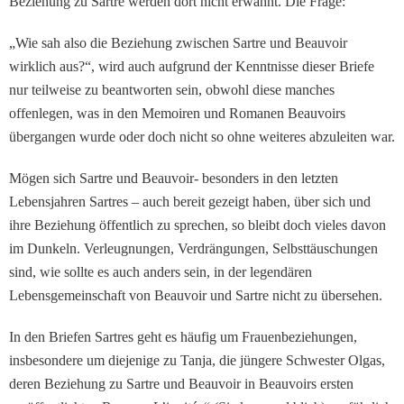
Be­ziehung zu Sartre werden dort nicht erwähnt. Die Frage:
„Wie sah also die Beziehung zwischen Sartre und Beauvoir
wirklich aus?“, wird auch auf­grund der Kenntnisse dieser Briefe
nur teilweise zu beant­worten sein, obwohl diese manches
offenlegen, was in den Memoiren und Romanen Beauvoirs
übergangen wurde oder doch nicht so ohne wei­teres abzuleiten war.
Mögen sich Sartre und Beau­voir- besonders in den letzten
Lebensjahren Sartres – auch bereit gezeigt haben, über sich und
ihre Beziehung öffentlich zu sprechen, so bleibt doch vieles davon
im Dunkeln. Verleugnungen, Verdrän­gungen, Selbsttäuschungen
sind, wie sollte es auch anders sein, in der legendären
Lebensgemeinschaft von Beau­voir und Sartre nicht zu über­sehen.
In den Briefen Sartres geht es häufig um Frauenbeziehungen,
insbesondere um dieje­nige zu Tanja, die jüngere Schwester Olgas,
deren Be­ziehung zu Sartre und Beau­voir in Beauvoirs ersten