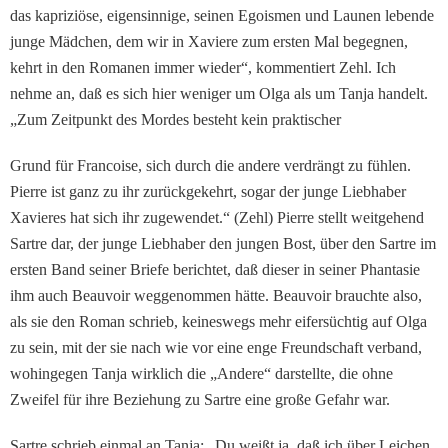
das ka­priziöse, eigensinnige, seinen Egoismen und Launen le­bende
junge Mädchen, dem wir in Xaviere zum ersten Mal begegnen,
kehrt in den Ro­manen immer wieder“, kom­mentiert Zehl. Ich
nehme an, daß es sich hier weniger um Olga als um Tanja handelt.
„Zum Zeitpunkt des Mordes besteht kein praktischer
Grund für Francoise, sich durch die andere verdrängt zu fühlen.
Pierre ist ganz zu ihr zurückgekehrt, sogar der junge Liebhaber
Xavieres hat sich ihr zugewendet.“ (Zehl) Pierre stellt weitgehend
Sartre dar, der junge Liebha­ber den jungen Bost, über den Sartre im
ersten Band seiner Briefe berichtet, daß dieser in seiner Phantasie
ihm auch Beauvoir weggenommen hät­te. Beauvoir brauchte also,
als sie den Roman schrieb, kei­neswegs mehr eifersüchtig auf Olga
zu sein, mit der sie nach wie vor eine enge Freund­schaft verband,
wohingegen Tanja wirklich die „Andere“ darstellte, die ohne
Zweifel für ihre Beziehung zu Sartre eine große Gefahr war.
Sartre schrieb einmal an Tan­ja: „Du weißt ja, daß ich über Leichen