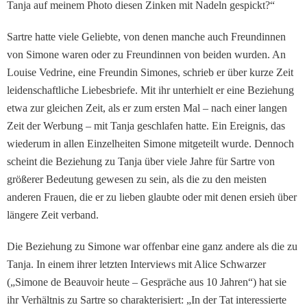
Tanja auf meinem Photo diesen Zinken mit Na­deln gespickt?“
Sartre hatte viele Geliebte, von denen manche auch Freundinnen
von Simone wa­ren oder zu Freundinnen von beiden wurden. An
Louise Vedrine, eine Freundin Si­mones, schrieb er über kurze Zeit
leidenschaftliche Liebesbriefe. Mit ihr unterhielt er eine Beziehung
etwa zur glei­chen Zeit, als er zum ersten Mal – nach einer langen
Zeit der Werbung – mit Tanja geschlafen hatte. Ein Ereignis, das
wiederum in allen Einzel­heiten Simone mitgeteilt wur­de. Dennoch
scheint die Be­ziehung zu Tanja über viele Jahre für Sartre von
größerer Bedeutung gewesen zu sein, als die zu den meisten
anderen Frauen, die er zu lieben glaubte oder mit denen ersieh über
längere Zeit verband.
Die Beziehung zu Simone war offenbar eine ganz andere als die zu
Tanja. In einem ihrer letzten Interviews mit Alice Schwarzer
(„Simone de Be­auvoir heute – Gespräche aus 10 Jahren“) hat sie
ihr Ver­hältnis zu Sartre so charakte­risiert: „In der Tat interes­sierte