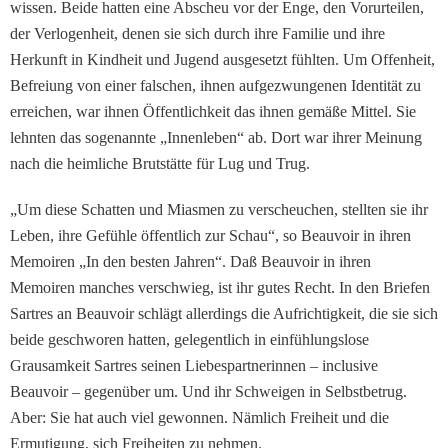
wissen. Beide hatten eine Abscheu vor der Enge, den Vorurtei­len,
der Verlogenheit, denen sie sich durch ihre Familie und ihre
Herkunft in Kindheit und Jugend ausgesetzt fühlten. Um Offenheit,
Befreiung von einer falschen, ihnen aufge­zwungenen Identität zu
errei­chen, war ihnen Öffentlich­keit das ihnen gemäße Mittel. Sie
lehnten das sogenannte „Innenleben“ ab. Dort war ihrer Meinung
nach die heim­liche Brutstätte für Lug und Trug.
„Um diese Schatten und Miasmen zu verscheuchen, stellten sie ihr
Leben, ihre Ge­fühle öffentlich zur Schau“, so Beauvoir in ihren
Memoiren „In den besten Jahren“. Daß Beauvoir in ihren
Memoiren manches verschwieg, ist ihr gutes Recht. In den Briefen
Sartres an Beauvoir schlägt allerdings die Aufrichtigkeit, die sie sich
beide geschworen hatten, gelegentlich in einfühlungslose
Grausamkeit Sar­tres seinen Liebespartnerinnen – inclusive
Beauvoir – ge­genüber um. Und ihr Schweigen in Selbstbetrug.
Aber: Sie hat auch viel gewonnen. Näm­lich Freiheit und die
Ermuti­gung, sich Freiheiten zu neh­men.