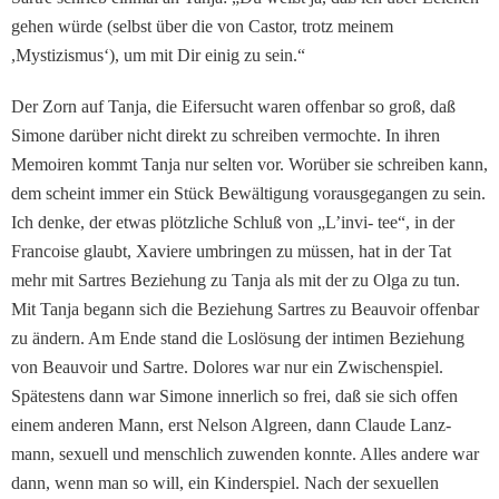
gehen würde (selbst über die von Castor, trotz meinem
,Mystizismus‘), um mit Dir einig zu sein.“
Der Zorn auf Tanja, die Ei­fersucht waren offenbar so groß, daß
Simone darüber nicht direkt zu schreiben ver­mochte. In ihren
Memoiren kommt Tanja nur selten vor. Worüber sie schreiben kann,
dem scheint immer ein Stück Bewältigung vorausgegangen zu sein.
Ich denke, der etwas plötzliche Schluß von „L’invi- tee“, in der
Francoise glaubt, Xaviere umbringen zu müs­sen, hat in der Tat
mehr mit Sartres Beziehung zu Tanja als mit der zu Olga zu tun.
Mit Tanja begann sich die Be­ziehung Sartres zu Beauvoir offenbar
zu ändern. Am Ende stand die Loslösung der inti­men Beziehung
von Beauvoir und Sartre. Dolores war nur ein Zwischenspiel.
Spätestens dann war Simone innerlich so frei, daß sie sich offen
einem anderen Mann, erst Nelson Algreen, dann Claude Lanz-
mann, sexuell und menschlich zuwenden konnte. Alles an­dere war
dann, wenn man so will, ein Kinderspiel. Nach der sexuellen