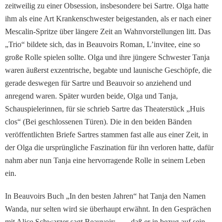
zeitweilig zu einer Obses­sion, insbesondere bei Sartre. Olga hatte
ihm als eine Art Krankenschwester beigestan­den, als er nach einer
Mescalin-Spritze über längere Zeit an Wahnvorstellungen litt. Das
„Trio“ bildete sich, das in Beauvoirs Roman, L’invitee, eine so
große Rolle spielen sollte. Olga und ihre jüngere Schwester Tanja
waren äußerst exzentrische, begabte und launische Geschöpfe, die
gerade deswegen für Sartre und Beauvoir so anziehend und
anregend waren. Später wurden beide, Olga und Tan­ja,
Schauspielerinnen, für sie schrieb Sartre das Theater­stück „Huis
clos“ (Bei ge­schlossenen Türen). Die in den beiden Bänden
veröffent­lichten Briefe Sartres stam­men fast alle aus einer Zeit, in
der Olga die ursprüngliche Faszination für ihn verloren hatte, dafür
nahm aber nun Tanja eine hervorragende Rolle in seinem Leben
ein.
In Beauvoirs Buch „In den besten Jahren“ hat Tanja den Namen
Wanda, nur selten wird sie überhaupt erwähnt. In den Gesprächen
mit Alice Schwarzer sagt Beauvoir: „… daß er in bezug auf sein