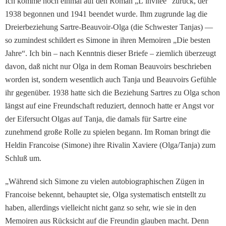
Ich komme noch einmal auf den Roman „L’invitee“ zu­rück, der
1938 begonnen und 1941 beendet wurde. Ihm zu­grunde lag die
Dreierbeziehung Sartre-Beauvoir-Olga (die Schwester Tanjas) —
so zumindest schildert es Simone in ihren Memoiren „Die be­sten
Jahre“. Ich bin – nach Kenntnis dieser Briefe – ziemlich überzeugt
davon, daß nicht nur Olga in dem Roman Beauvoirs beschrie­ben
worden ist, sondern we­sentlich auch Tanja und Beauvoirs Gefühle
ihr gegen­über. 1938 hatte sich die Be­ziehung Sartres zu Olga schon
längst auf eine Freundschaft reduziert, dennoch hatte er Angst vor
der Eifersucht Ol­gas auf Tanja, die damals für Sartre eine
zunehmend große Rolle zu spielen begann. Im Roman bringt die
Heldin Francoise (Simone) ihre Ri­valin Xaviere (Olga/Tanja) zum
Schluß um.
„Während sich Simone zu vie­len autobiographischen Zü­gen in
Francoise bekennt, be­hauptet sie, Olga systematisch entstellt zu
haben, allerdings vielleicht nicht ganz so sehr, wie sie in den
Memoiren aus Rücksicht auf die Freundin glauben macht. Denn