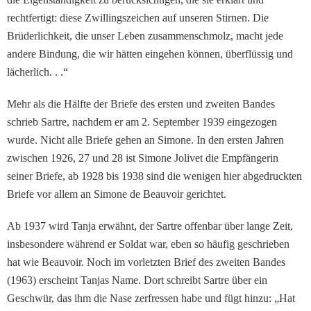
rechtfertigt: diese Zwil­lingszeichen auf unseren Stir­nen. Die
Brüderlichkeit, die unser Leben zusammensch­molz, macht jede
andere Bindung, die wir hätten eingehen können, überflüssig und
lä­cherlich. . .“
Mehr als die Hälfte der Briefe des ersten und zweiten Ban­des
schrieb Sartre, nachdem er am 2. September 1939 ein­gezogen
wurde. Nicht alle Briefe gehen an Simone. In den ersten Jahren
zwischen 1926, 27 und 28 ist Simone Jolivet die Empfängerin
sei­ner Briefe, ab 1928 bis 1938 sind die wenigen hier abge­druckten
Briefe vor allem an Simone de Beauvoir gerichtet.
Ab 1937 wird Tanja erwähnt, der Sartre offenbar über lange Zeit,
insbesondere während er Soldat war, eben so häufig geschrieben
hat wie Beauvoir. Noch im vorletzten Brief des zweiten Bandes
(1963) er­scheint Tanjas Name. Dort schreibt Sartre über ein
Ge­schwür, das ihm die Nase zerfressen habe und fügt hinzu: „Hat