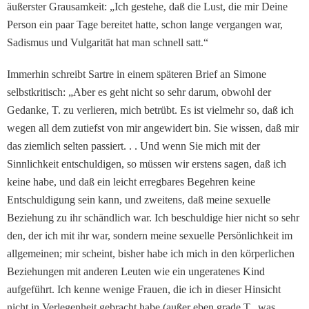
äußerster Grausamkeit: „Ich gestehe, daß die Lust, die mir Deine
Person ein paar Tage bereitet hatte, schon lange vergangen war,
Sadis­mus und Vulgarität hat man schnell satt.“
Immerhin schreibt Sartre in einem späteren Brief an Si­mone
selbstkritisch: „Aber es geht nicht so sehr darum, ob­wohl der
Gedanke, T. zu ver­lieren, mich betrübt. Es ist vielmehr so, daß ich
wegen all dem zutiefst von mir angewi­dert bin. Sie wissen, daß mir
das ziemlich selten passiert. . . Und wenn Sie mich mit der
Sinnlichkeit entschuldigen, so müssen wir erstens sagen, daß ich
keine habe, und daß ein leicht erregbares Begehren keine
Entschuldigung sein kann, und zweitens, daß meine sexuelle
Beziehung zu ihr schändlich war. Ich be­schuldige hier nicht so sehr
den, der ich mit ihr war, son­dern meine sexuelle Persön­lichkeit im
allgemeinen; mir scheint, bisher habe ich mich in den körperlichen
Beziehungen mit anderen Leuten wie ein ungeratenes Kind
auf­geführt. Ich kenne wenige Frauen, die ich in dieser Hinsicht
nicht in Verlegenheit ge­bracht habe (außer eben grade T., was