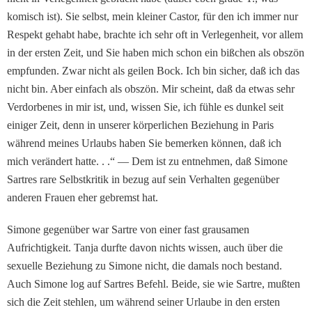
komisch ist). Sie selbst, mein kleiner Castor, für den ich immer nur
Re­spekt gehabt habe, brachte ich sehr oft in Verlegenheit, vor allem
in der ersten Zeit, und Sie haben mich schon ein biß­chen als obszön
empfunden. Zwar nicht als geilen Bock. Ich bin sicher, daß ich das
nicht bin. Aber einfach als obszön. Mir scheint, daß da etwas sehr
Verdorbenes in mir ist, und, wissen Sie, ich fühle es dunkel seit
einiger Zeit, denn in unserer körper­lichen Beziehung in Paris
während meines Urlaubs ha­ben Sie bemerken können, daß ich
mich verändert hat­te. . .“ — Dem ist zu entneh­men, daß Simone
Sartres rare Selbstkritik in bezug auf sein Verhalten gegenüber
anderen Frauen eher gebremst hat.
Simone gegenüber war Sartre von einer fast grausamen
Auf­richtigkeit. Tanja durfte da­von nichts wissen, auch über die
sexuelle Beziehung zu Si­mone nicht, die damals noch bestand.
Auch Simone log auf Sartres Befehl. Beide, sie wie Sartre, mußten
sich die Zeit stehlen, um während seiner Urlaube in den ersten