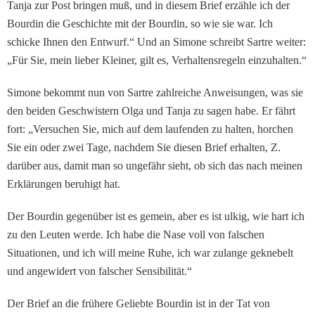
Tanja zur Post bringen muß, und in diesem Brief er­zähle ich der
Bourdin die Ge­schichte mit der Bourdin, so wie sie war. Ich
schicke Ihnen den Entwurf.“ Und an Si­mone schreibt Sartre weiter:
„Für Sie, mein lieber Kleiner, gilt es, Verhaltensregeln ein­zuhalten.“
Simone bekommt nun von Sartre zahlreiche Anweisun­gen, was sie
den beiden Geschwistern Olga und Tanja zu sagen habe. Er fährt
fort: „Versuchen Sie, mich auf dem laufenden zu halten, horchen
Sie ein oder zwei Tage, nach­dem Sie diesen Brief erhalten, Z.
darüber aus, damit man so ungefähr sieht, ob sich das nach meinen
Erklärungen be­ruhigt hat.
Der Bourdin ge­genüber ist es gemein, aber es ist ulkig, wie hart ich
zu den Leuten werde. Ich habe die Nase voll von falschen
Situa­tionen, und ich will meine Ruhe, ich war zulange gekne­belt
und angewidert von fal­scher Sensibilität.“
Der Brief an die frühere Ge­liebte Bourdin ist in der Tat von