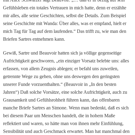
Gefühlsleben ein totales Ver­trauen in mich hatte, denn er erzählte
mir alles, alle seine Geschichten, selbst die De­tails. Zum Beispiel
seine Ge­schichte mit Wanda: Über al­les, was er empfand, hielt er
mich Tag für Tag auf dem laufenden.“ Das trifft zu, wie man den
Briefen Sartres ent­nehmen kann.
Gewiß, Sartre und Beauvoir hatten sich ja völlige gegen­seitige
Aufrichtigkeit geschworen, „ein einziger Vor­satz belebte uns: alles
erfas­sen, von allem Zeugnis ablegen; er befahl uns zuweilen,
getrennte Wege zu gehen, ohne uns deswegen den ge­ringsten
unserer Funde vor­zuenthalten.“ (Beauvoir in „In den besten
Jahren“) Daß solche Vorsätze, eine solche Aufrichtigkeit, auch zu
Grau­samkeit und Gefühlsrohheit führen kann, das offenbaren
manche Briefe Sartres an Si­mone. Wenn man bedenkt, daß es sich
bei diesem Paar um Menschen handelt, die in hohem Maße
reflektiert und waren, so hätte man von ihnen mehr Einfühlung,
Sensibilität und auch Geschmack erwar­tet. Man hat manchmal den