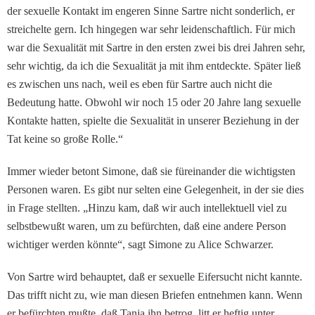
der sexuelle Kontakt im engeren Sinne Sartre nicht sonderlich, er
streichelte gern. Ich hingegen war sehr leiden­schaftlich. Für mich
war die Sexualität mit Sartre in den ersten zwei bis drei Jahren sehr,
sehr wichtig, da ich die Sexualität ja mit ihm entdeck­te. Später ließ
es zwischen uns nach, weil es eben für Sartre auch nicht die
Bedeutung hat­te. Obwohl wir noch 15 oder 20 Jahre lang sexuelle
Kon­takte hatten, spielte die Se­xualität in unserer Beziehung in der
Tat keine so große Rol­le.“
Immer wieder betont Simone, daß sie füreinander die wich­tigsten
Personen waren. Es gibt nur selten eine Gelegen­heit, in der sie dies
in Frage stellten. „Hinzu kam, daß wir auch intellektuell viel zu
selbstbewußt waren, um zu befürchten, daß eine andere Person
wichtiger werden könnte“, sagt Simone zu Alice Schwarzer.
Von Sartre wird behauptet, daß er sexuelle Eifersucht nicht kannte.
Das trifft nicht zu, wie man diesen Briefen entnehmen kann. Wenn
er befürchten mußte, daß Tanja ihn betrog, litt er heftig unter