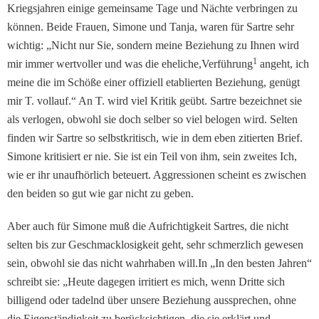
Kriegs­jahren einige gemeinsame Tage und Nächte verbringen zu
können. Beide Frauen, Si­mone und Tanja, waren für Sartre sehr
wichtig: „Nicht nur Sie, sondern meine Be­ziehung zu Ihnen wird
1
mir immer wertvoller und was die eheliche,Verführung
angeht, ich
meine die im Schöße einer offiziell etablierten Bezie­hung, genügt
mir T. vollauf.“ An T. wird viel Kritik geübt. Sartre bezeichnet sie
als ver­logen, obwohl sie doch selber so viel belogen wird. Selten
finden wir Sartre so selbstkri­tisch, wie in dem eben zitier­ten Brief.
Simone kritisiert er nie. Sie ist ein Teil von ihm, sein zweites Ich,
wie er ihr un­aufhörlich beteuert. Aggres­sionen scheint es zwischen
den beiden so gut wie gar nicht zu geben.
Aber auch für Simone muß die Aufrichtigkeit Sartres, die nicht
selten bis zur Ge­schmacklosigkeit geht, sehr schmerzlich gewesen
sein, obwohl sie das nicht wahrha­ben will.In „In den besten Jahren“
schreibt sie: „Heute dagegen irritiert es mich, wenn Dritte sich
billigend oder tadelnd über unsere Beziehung aussprechen, ohne
die Eigenständigkeit zu be­rücksichtigen, die sie erklärt und