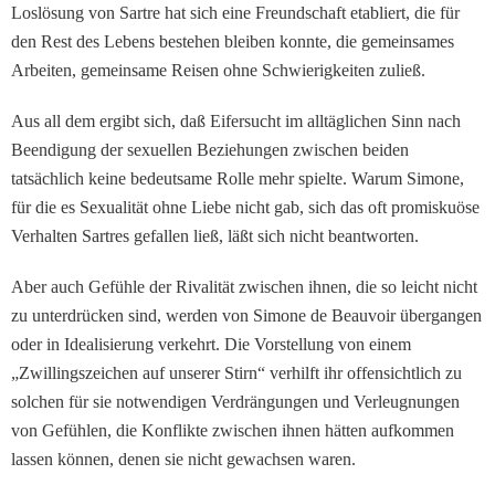
Loslösung von Sartre hat sich eine Freund­schaft etabliert, die für
den Rest des Lebens bestehen bleiben konnte, die gemein­sames
Arbeiten, gemeinsame Reisen ohne Schwierigkeiten zuließ.
Aus all dem ergibt sich, daß Eifersucht im alltäglichen Sinn nach
Beendigung der se­xuellen Beziehungen zwi­schen beiden
tatsächlich keine bedeutsame Rolle mehr spiel­te. Warum Simone,
für die es Sexualität ohne Liebe nicht gab, sich das oft promiskuöse
Verhalten Sartres gefallen ließ, läßt sich nicht beantwor­ten.
Aber auch Gefühle der Rivalität zwischen ihnen, die so leicht nicht
zu unterdrücken sind, werden von Simone de Beauvoir übergangen
oder in Idealisierung verkehrt. Die Vorstellung von einem
„Zwil­lingszeichen auf unserer Stirn“ verhilft ihr offensicht­lich zu
solchen für sie notwen­digen Verdrängungen und Verleugnungen
von Gefüh­len, die Konflikte zwischen ihnen hätten aufkommen
las­sen können, denen sie nicht gewachsen waren.