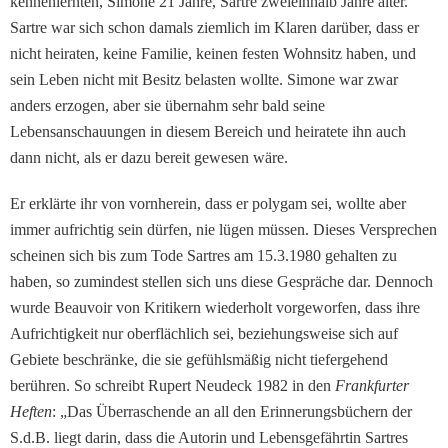
kennen­lernten, Simone 21 Jahre, Sartre zweieinhalb Jahre älter.
Sartre war sich schon damals ziemlich im Klaren darüber, dass er
nicht heiraten, keine Familie, keinen festen Wohnsitz haben, und
sein Leben nicht mit Besitz belasten wollte. Simone war zwar
anders erzogen, aber sie übernahm sehr bald seine
Lebensanschauungen in diesem Bereich und heiratete ihn auch
dann nicht, als er dazu bereit gewesen wäre.
Er erklärte ihr von vornherein, dass er polygam sei, wollte aber
immer aufrichtig sein dürfen, nie lügen müssen. Dieses Versprechen
scheinen sich bis zum Tode Sartres am 15.3.1980 gehalten zu
haben, so zumindest stellen sich uns diese Gespräche dar. Dennoch
wurde Beauvoir von Kritikern wiederholt vorgeworfen, dass ihre
Aufrichtigkeit nur oberflächlich sei, beziehungsweise sich auf
Gebiete beschränke, die sie gefühlsmäßig nicht tiefergehend
berühren. So schreibt Rupert Neudeck 1982 in den
Frankfurter
Heften
: „Das Überraschende an all den Erinne­rungsbüchern der
S.d.B. liegt darin, dass die Autorin und Lebensgefährtin Sartres