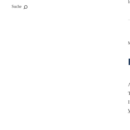
I
Suche
T
I